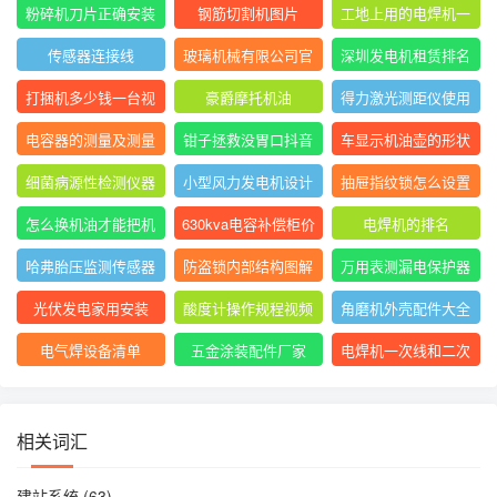
表指针摆动后停止不
大排名
粉碎机刀片正确安装
钢筋切割机图片
工地上用的电焊机一
动
方法图
般是直流还是交流
传感器连接线
玻璃机械有限公司官
深圳发电机租赁排名
网
前十
打捆机多少钱一台视
豪爵摩托机油
得力激光测距仪使用
频
方法
电容器的测量及测量
钳子拯救没胃口抖音
车显示机油壶的形状
结果怎么写
是什么意思
细菌病源性检测仪器
小型风力发电机设计
抽屉指纹锁怎么设置
是什么
与制作
指纹
怎么换机油才能把机
630kva电容补偿柜价
电焊机的排名
油放干净
格
哈弗胎压监测传感器
防盗锁内部结构图解
万用表测漏电保护器
图片
短路怎么回事
光伏发电家用安装
酸度计操作规程视频
角磨机外壳配件大全
电气焊设备清单
五金涂装配件厂家
电焊机一次线和二次
线的长度及接头
相关词汇
建站系统
(63)