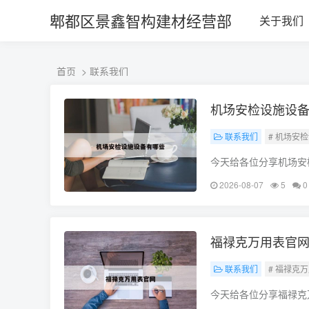
ALC楼板-隔墙板-NALC板-水泥泄爆板-压力板-建材板-郫都区景鑫智构
郫都区景鑫智构建材经营部
关于我们
首页
>
联系我们
机场安检设施设
联系我们
# 机场安
今天给各位分享机场安
果能碰巧解决你现在面
2026-08-07
5
0
些
福禄克万用表官
联系我们
# 福禄克
今天给各位分享福禄克