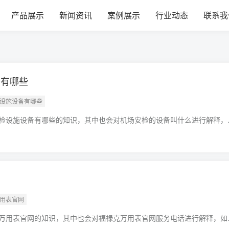
建材经营部
产品展示
新闻资讯
案例展示
行业动态
联系我
备有哪些
检设施设备有哪些
检设施设备有哪些的知识，其中也会对机场安检的设备叫什么进行解释，
临的问题，别忘了关注本站，现在开始吧！本文目录一览：1、安检设备
网
万用表官网
万用表官网的知识，其中也会对福禄克万用表官网服务电话进行解释，如