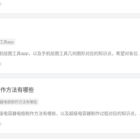
藏本站喔。本文目录一览：1、红外线水平仪故障修理2、
0
工具app
机绘图工具app，以及手机绘图工具几何图形对应的知识点，希望对各位
站喔。本文目录一览：1、最强手机绘图软件:[5]轴对称工具
0
制作方法有哪些
容器电极制作方法有哪些
级电容器电极制作方法有哪些，以及超级电容器制作过程对应的知识点，
要忘了收藏本站喔。本文目录一览：1、什么是超级电容器核心技术
0