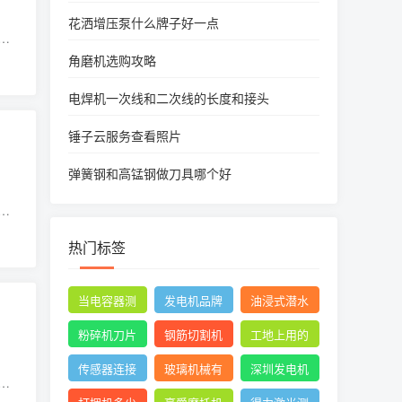
花洒增压泵什么牌子好一点
碰
人吗
角磨机选购攻略
电焊机一次线和二次线的长度和接头
锤子云服务查看照片
弹簧钢和高锰钢做刀具哪个好
所
热门标签
当电容器测
发电机品牌
油浸式潜水
量时万用表
有哪些
泵品牌十大
粉碎机刀片
钢筋切割机
工地上用的
指针摆动后
排名
正确安装方
图片
电焊机一般
传感器连接
玻璃机械有
深圳发电机
停止不动
位
法图
是直流还是
线
限公司官网
租赁排名前