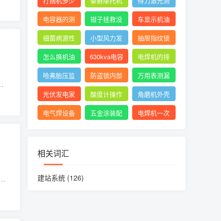
打捆机多少
豪爵摩托机
得力激光测
交流
十
钱一台视频
油
距仪使用方
电容器的测
钳子拯救没
车显示机油
法
量及测量结
胃口抖音
壶的形状是
细菌病源性
小型风力发
抽屉指纹锁
果怎么写
什么意思
检测仪器是
电机设计与
怎么设置指
怎么换机油
630kva电容
电焊机的排
什么
制作
纹
才能把机油
补偿柜价格
名
哈弗胎压监
防盗锁内部
万用表测漏
有
放干净
测传感器
结构图解图
电保护器短
光伏发电家
酸度计操作
角磨机外壳
片
路怎么回事
用安装
规程视频
配件大全
电气焊设备
五金涂装配
电焊机一次
清单
件厂家
线和二次线
的长度及接
相关词汇
头
建站系统
(126)
希