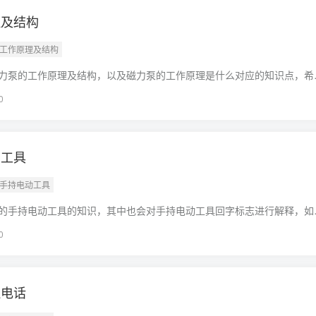
理及结构
的工作原理及结构
力泵的工作原理及结构，以及磁力泵的工作原理是什么对应的知识点，希
忘了收藏本站喔。本文目录一览：1、“磁力泵”对症下药,针对性解决“跑冒
0
动工具
的手持电动工具
的手持电动工具的知识，其中也会对手持电动工具回字标志进行解释，如
的问题，别忘了关注本站，现在开始吧！本文目录一览：1、带回字符号
0
意思
理电话