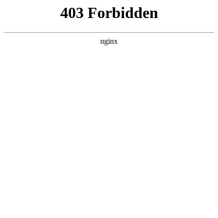
ALC楼板-隔墙板-NALC板-水泥泄爆板-压力板-建材板-郫都区景鑫智构建
材经营部
首页
>
产品展示
> 正文
家用自动增压泵安装图
2025-08-01 20:30:09
本篇文章给大家谈谈家用自动增压泵安装图，以及家用自动增
压泵接线图对应的知识点，希望对各位有所帮助，不要忘了收
藏本站喔。
本文目录一览：
1、
空气增压泵怎样安装