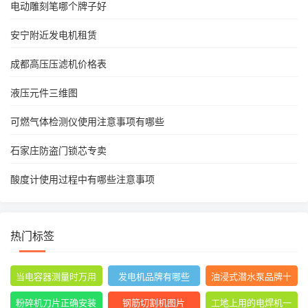
电动雕刻笔哪个牌子好
安宁附近发电机租赁
成都高压压滤机价格表
液压元件三维图
可燃气体检测仪使用注意事项有哪些
石家庄防盗门锁芯专卖
酸度计使用过程中有哪些注意事项
热门标签
当电容器测量时万用
发电机品牌有哪些
油浸式潜水泵品牌十
表指针摆动后停止不
大排名
粉碎机刀片正确安装
钢筋切割机图片
工地上用的电焊机一