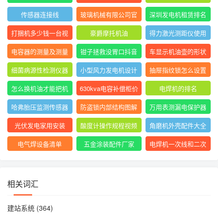
动
方法图
般是直流还是交流
传感器连接线
玻璃机械有限公司官
深圳发电机租赁排名
网
前十
打捆机多少钱一台视
豪爵摩托机油
得力激光测距仪使用
频
方法
电容器的测量及测量
钳子拯救没胃口抖音
车显示机油壶的形状
结果怎么写
是什么意思
细菌病源性检测仪器
小型风力发电机设计
抽屉指纹锁怎么设置
是什么
与制作
指纹
怎么换机油才能把机
630kva电容补偿柜价
电焊机的排名
油放干净
格
哈弗胎压监测传感器
防盗锁内部结构图解
万用表测漏电保护器
图片
短路怎么回事
光伏发电家用安装
酸度计操作规程视频
角磨机外壳配件大全
电气焊设备清单
五金涂装配件厂家
电焊机一次线和二次
线的长度及接头
相关词汇
建站系统
(364)