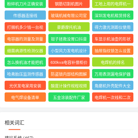
表指针摆动后停止不
大排名
粉碎机刀片正确安装
钢筋切割机图片
工地上用的电焊机一
动
方法图
般是直流还是交流
传感器连接线
玻璃机械有限公司官
深圳发电机租赁排名
网
前十
打捆机多少钱一台视
豪爵摩托机油
得力激光测距仪使用
频
方法
电容器的测量及测量
钳子拯救没胃口抖音
车显示机油壶的形状
结果怎么写
是什么意思
细菌病源性检测仪器
小型风力发电机设计
抽屉指纹锁怎么设置
是什么
与制作
指纹
怎么换机油才能把机
630kva电容补偿柜价
电焊机的排名
油放干净
格
哈弗胎压监测传感器
防盗锁内部结构图解
万用表测漏电保护器
图片
短路怎么回事
光伏发电家用安装
酸度计操作规程视频
角磨机外壳配件大全
电气焊设备清单
五金涂装配件厂家
电焊机一次线和二次
线的长度及接头
相关词汇
建站系统
(467)