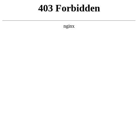
ALC楼板-隔墙板-NALC板-水泥泄爆板-压力板-建材板-郫都区景鑫智构建
材经营部
首页
>
关于我们
> 正文
辰钢玻璃机械有限公司
2026-07-01 20:30:14
本篇文章给大家谈谈辰钢玻璃机械有限公司，以及浙江辰钢对
应的知识点，希望对各位有所帮助，不要忘了收藏本站喔。
本文目录一览：
1、
【上海市经信委】:2024年上海市制造业单项冠军企
业名单公示