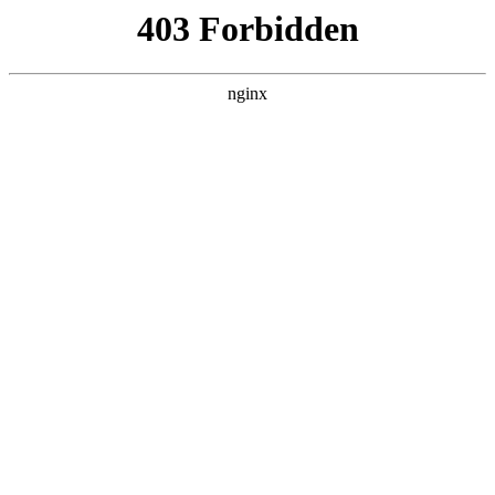
ALC楼板-隔墙板-NALC板-水泥泄爆板-压力板-建材板-郫都区景鑫智构建
材经营部
首页
>
产品展示
> 正文
万用表品牌质量排名
2025-04-30 12:30:15
本篇文章给大家谈谈万用表品牌质量排名，以及万用表质量排
行榜对应的知识点，希望对各位有所帮助，不要忘了收藏本站
喔。
本文目录一览：
1、
国产万用表品牌排行榜( 十大品牌万用表)