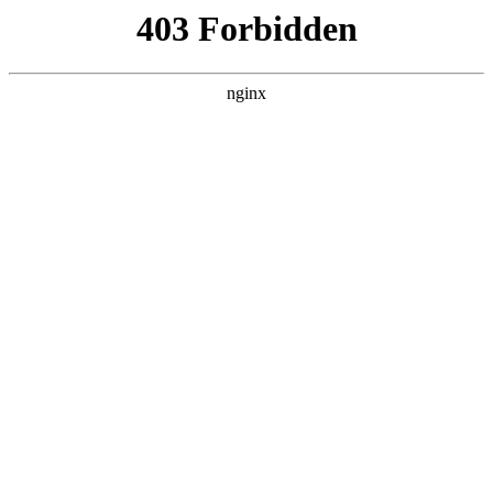
ALC楼板-隔墙板-NALC板-水泥泄爆板-压力板-建材板-郫都区景鑫智构建
材经营部
首页
>
产品展示
> 正文
品牌家用智能门锁指纹锁
2026-07-01 12:30:11
本篇文章给大家谈谈品牌家用智能门锁指纹锁，以及智能锁指
纹密码锁家用对应的知识点，希望对各位有所帮助，不要忘了
收藏本站喔。
本文目录一览：
1、
智能锁十大品牌排名,智能锁哪个牌子的好