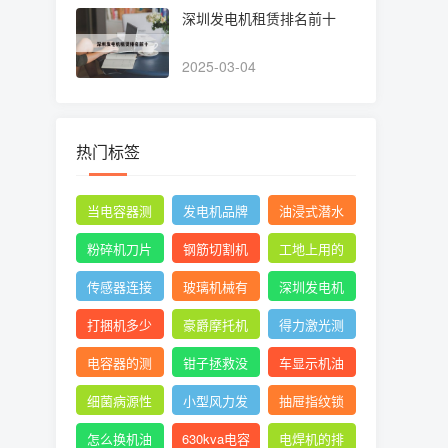
深圳发电机租赁排名前十
2025-03-04
热门标签
当电容器测
发电机品牌
油浸式潜水
量时万用表
有哪些
泵品牌十大
粉碎机刀片
钢筋切割机
工地上用的
指针摆动后
排名
正确安装方
图片
电焊机一般
传感器连接
玻璃机械有
深圳发电机
停止不动
法图
是直流还是
线
限公司官网
租赁排名前
打捆机多少
豪爵摩托机
得力激光测
交流
十
钱一台视频
油
距仪使用方
电容器的测
钳子拯救没
车显示机油
法
量及测量结
胃口抖音
壶的形状是
细菌病源性
小型风力发
抽屉指纹锁
果怎么写
什么意思
检测仪器是
电机设计与
怎么设置指
怎么换机油
630kva电容
电焊机的排