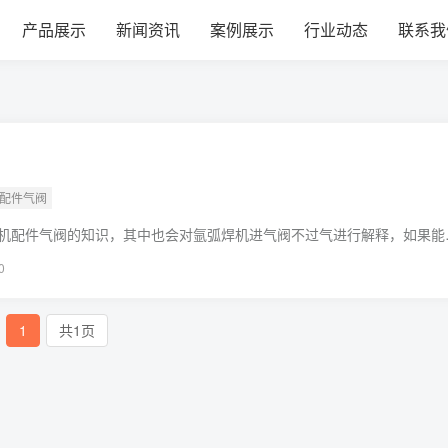
建材经营部
产品展示
新闻资讯
案例展示
行业动态
联系我
阀
机配件气阀
机配件气阀的知识，其中也会对氩弧焊机进气阀不过气进行解释，如果能
题，别忘了关注本站，现在开始吧！本文目录一览：1、瑞凌氩弧焊机按
0
1
共1页