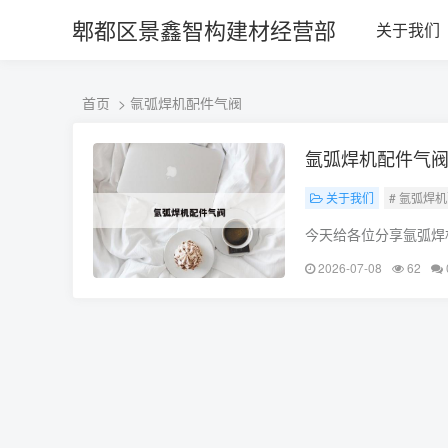
ALC楼板-隔墙板-NALC板-水泥泄爆板-压力板-建材板-郫都区景鑫智构
郫都区景鑫智构建材经营部
关于我们
首页
> 氩弧焊机配件气阀
氩弧焊机配件气
关于我们
# 氩弧焊
今天给各位分享氩弧焊
巧解决你现在面临的问
2026-07-08
62
一个劲的点