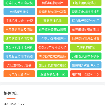
表指针摆动后停止不
大排名
粉碎机刀片正确安装
钢筋切割机图片
工地上用的电焊机一
动
方法图
般是直流还是交流
传感器连接线
玻璃机械有限公司官
深圳发电机租赁排名
网
前十
打捆机多少钱一台视
豪爵摩托机油
得力激光测距仪使用
频
方法
电容器的测量及测量
钳子拯救没胃口抖音
车显示机油壶的形状
结果怎么写
是什么意思
细菌病源性检测仪器
小型风力发电机设计
抽屉指纹锁怎么设置
是什么
与制作
指纹
怎么换机油才能把机
630kva电容补偿柜价
电焊机的排名
油放干净
格
哈弗胎压监测传感器
防盗锁内部结构图解
万用表测漏电保护器
图片
短路怎么回事
光伏发电家用安装
酸度计操作规程视频
角磨机外壳配件大全
电气焊设备清单
五金涂装配件厂家
电焊机一次线和二次
线的长度及接头
相关词汇
建站系统
(311)