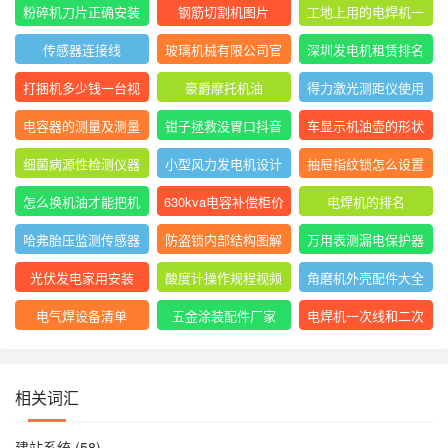
表指针摆动后停止不
大排名
粉碎机刀片正确安装
钢筋切割机图片
工地上用的电焊机一
动
方法图
般是直流还是交流
传感器连接线
玻璃机械有限公司官
深圳发电机租赁排名
网
前十
打捆机多少钱一台视
豪爵摩托机油
得力激光测距仪使用
频
方法
电容器的测量及测量
钳子拯救没胃口抖音
车显示机油壶的形状
结果怎么写
是什么意思
细菌病源性检测仪器
小型风力发电机设计
抽屉指纹锁怎么设置
是什么
与制作
指纹
怎么换机油才能把机
630kva电容补偿柜价
电焊机的排名
油放干净
格
哈弗胎压监测传感器
防盗锁内部结构图解
万用表测漏电保护器
图片
短路怎么回事
光伏发电家用安装
酸度计操作规程视频
角磨机外壳配件大全
电气焊设备清单
五金涂装配件厂家
电焊机一次线和二次
线的长度及接头
相关词汇
建站系统
(58)