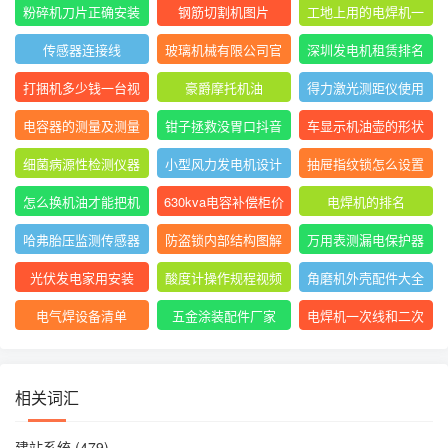
表指针摆动后停止不
大排名
粉碎机刀片正确安装
钢筋切割机图片
工地上用的电焊机一
动
方法图
般是直流还是交流
传感器连接线
玻璃机械有限公司官
深圳发电机租赁排名
网
前十
打捆机多少钱一台视
豪爵摩托机油
得力激光测距仪使用
频
方法
电容器的测量及测量
钳子拯救没胃口抖音
车显示机油壶的形状
结果怎么写
是什么意思
细菌病源性检测仪器
小型风力发电机设计
抽屉指纹锁怎么设置
是什么
与制作
指纹
怎么换机油才能把机
630kva电容补偿柜价
电焊机的排名
油放干净
格
哈弗胎压监测传感器
防盗锁内部结构图解
万用表测漏电保护器
图片
短路怎么回事
光伏发电家用安装
酸度计操作规程视频
角磨机外壳配件大全
电气焊设备清单
五金涂装配件厂家
电焊机一次线和二次
线的长度及接头
相关词汇
建站系统
(479)