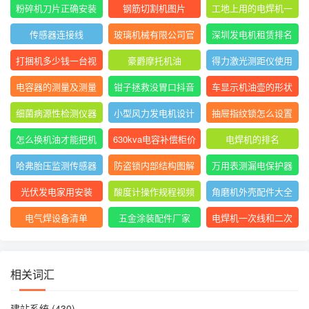
表指针摆动后停止不
大排名
粉碎机刀片正确安装
钢筋切割机图片
工地上用的电焊机一
动
方法图
般是直流还是交流
传感器连接线
玻璃机械有限公司官
深圳发电机租赁排名
网
前十
打捆机多少钱一台视
豪爵摩托机油
得力激光测距仪使用
频
方法
电容器的测量及测量
钳子拯救没胃口抖音
车显示机油壶的形状
结果怎么写
是什么意思
细菌病源性检测仪器
小型风力发电机设计
抽屉指纹锁怎么设置
是什么
与制作
指纹
怎么换机油才能把机
630kva电容补偿柜价
电焊机的排名
油放干净
格
哈弗胎压监测传感器
防盗锁内部结构图解
万用表测漏电保护器
图片
短路怎么回事
光伏发电家用安装
酸度计操作规程视频
角磨机外壳配件大全
电气焊设备清单
五金涂装配件厂家
电焊机一次线和二次
线的长度及接头
相关词汇
建站系统
(430)