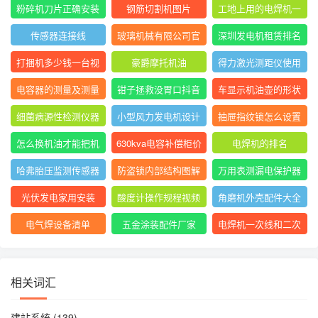
表指针摆动后停止不
大排名
粉碎机刀片正确安装
钢筋切割机图片
工地上用的电焊机一
动
方法图
般是直流还是交流
传感器连接线
玻璃机械有限公司官
深圳发电机租赁排名
网
前十
打捆机多少钱一台视
豪爵摩托机油
得力激光测距仪使用
频
方法
电容器的测量及测量
钳子拯救没胃口抖音
车显示机油壶的形状
结果怎么写
是什么意思
细菌病源性检测仪器
小型风力发电机设计
抽屉指纹锁怎么设置
是什么
与制作
指纹
怎么换机油才能把机
630kva电容补偿柜价
电焊机的排名
油放干净
格
哈弗胎压监测传感器
防盗锁内部结构图解
万用表测漏电保护器
图片
短路怎么回事
光伏发电家用安装
酸度计操作规程视频
角磨机外壳配件大全
电气焊设备清单
五金涂装配件厂家
电焊机一次线和二次
线的长度及接头
相关词汇
建站系统
(139)