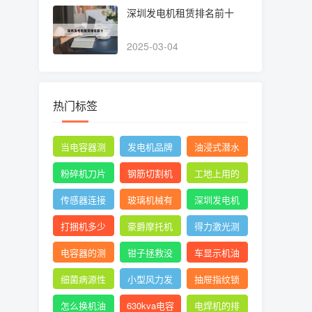
深圳发电机租赁排名前十
2025-03-04
热门标签
当电容器测
发电机品牌
油浸式潜水
量时万用表
有哪些
泵品牌十大
粉碎机刀片
钢筋切割机
工地上用的
指针摆动后
排名
正确安装方
图片
电焊机一般
传感器连接
玻璃机械有
深圳发电机
停止不动
法图
是直流还是
线
限公司官网
租赁排名前
打捆机多少
豪爵摩托机
得力激光测
交流
十
钱一台视频
油
距仪使用方
电容器的测
钳子拯救没
车显示机油
法
量及测量结
胃口抖音
壶的形状是
细菌病源性
小型风力发
抽屉指纹锁
果怎么写
什么意思
检测仪器是
电机设计与
怎么设置指
怎么换机油
630kva电容
电焊机的排