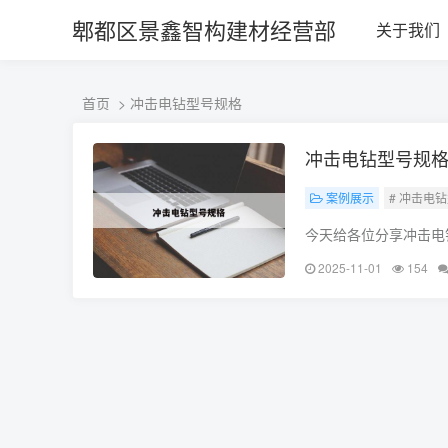
ALC楼板-隔墙板-NALC板-水泥泄爆板-压力板-建材板-郫都区景鑫智构
郫都区景鑫智构建材经营部
关于我们
首页
> 冲击电钻型号规格
冲击电钻型号规
案例展示
# 冲击电
今天给各位分享冲击电
巧解决你现在面临的问
2025-11-01
154
少??