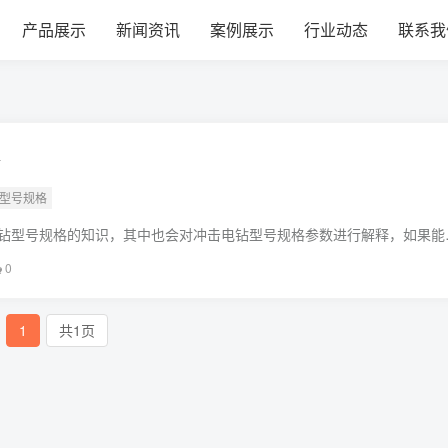
建材经营部
产品展示
新闻资讯
案例展示
行业动态
联系我
格
钻型号规格
钻型号规格的知识，其中也会对冲击电钻型号规格参数进行解释，如果能
题，别忘了关注本站，现在开始吧！本文目录一览：1、冲击钻头规格是
0
1
共1页