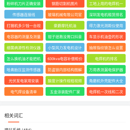
表指针摆动后停止不
大排名
粉碎机刀片正确安装
钢筋切割机图片
工地上用的电焊机一
动
方法图
般是直流还是交流
传感器连接线
玻璃机械有限公司官
深圳发电机租赁排名
网
前十
打捆机多少钱一台视
豪爵摩托机油
得力激光测距仪使用
频
方法
电容器的测量及测量
钳子拯救没胃口抖音
车显示机油壶的形状
结果怎么写
是什么意思
细菌病源性检测仪器
小型风力发电机设计
抽屉指纹锁怎么设置
是什么
与制作
指纹
怎么换机油才能把机
630kva电容补偿柜价
电焊机的排名
油放干净
格
哈弗胎压监测传感器
防盗锁内部结构图解
万用表测漏电保护器
图片
短路怎么回事
光伏发电家用安装
酸度计操作规程视频
角磨机外壳配件大全
电气焊设备清单
五金涂装配件厂家
电焊机一次线和二次
线的长度及接头
相关词汇
建站系统
(484)