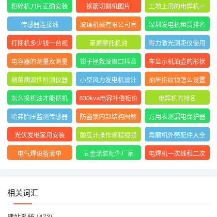
表指针摆动后停止不
大排名
粉碎机刀片正确安装
钢筋切割机图片
工地上用的电焊机一
动
方法图
般是直流还是交流
传感器连接线
玻璃机械有限公司官
深圳发电机租赁排名
网
前十
打捆机多少钱一台视
豪爵摩托机油
得力激光测距仪使用
频
方法
电容器的测量及测量
钳子拯救没胃口抖音
车显示机油壶的形状
结果怎么写
是什么意思
细菌病源性检测仪器
小型风力发电机设计
抽屉指纹锁怎么设置
是什么
与制作
指纹
怎么换机油才能把机
630kva电容补偿柜价
电焊机的排名
油放干净
格
哈弗胎压监测传感器
防盗锁内部结构图解
万用表测漏电保护器
图片
短路怎么回事
光伏发电家用安装
酸度计操作规程视频
角磨机外壳配件大全
电气焊设备清单
五金涂装配件厂家
电焊机一次线和二次
线的长度及接头
相关词汇
建站系统
(473)