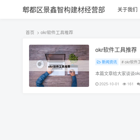
ALC楼板-隔墙板-NALC板-水泥泄爆板-压力板-建材板-郫都区景鑫智构
郫都区景鑫智构建材经营部
关于我们
首页
> okr软件工具推荐
okr软件工具推荐
新闻资讯
# okr软
本篇文章给大家谈谈o
助，不要忘了收藏本站
2025-10-01
161