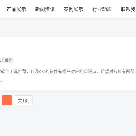
建材经营部
产品展示
新闻资讯
案例展示
行业动态
联系我
件工具推荐
kr软件工具推荐，以及okr的软件有哪些对应的知识点，希望对各位有所帮
喔。本文目录一览：1、适合互联网行业的OKR工具有哪些?
0
1
共1页