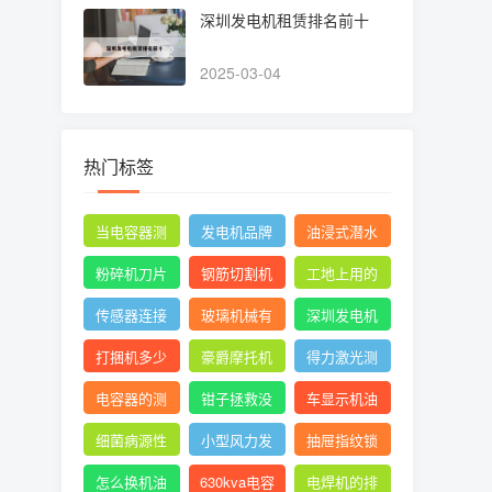
深圳发电机租赁排名前十
2025-03-04
热门标签
当电容器测
发电机品牌
油浸式潜水
量时万用表
有哪些
泵品牌十大
粉碎机刀片
钢筋切割机
工地上用的
指针摆动后
排名
正确安装方
图片
电焊机一般
传感器连接
玻璃机械有
深圳发电机
停止不动
法图
是直流还是
线
限公司官网
租赁排名前
打捆机多少
豪爵摩托机
得力激光测
交流
十
钱一台视频
油
距仪使用方
电容器的测
钳子拯救没
车显示机油
法
量及测量结
胃口抖音
壶的形状是
细菌病源性
小型风力发
抽屉指纹锁
果怎么写
什么意思
检测仪器是
电机设计与
怎么设置指
怎么换机油
630kva电容
电焊机的排