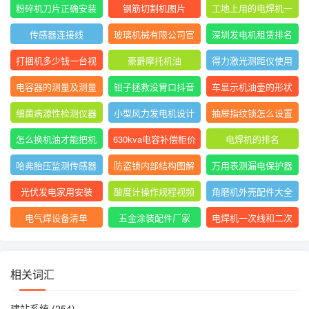
表指针摆动后停止不
大排名
粉碎机刀片正确安装
钢筋切割机图片
工地上用的电焊机一
动
方法图
般是直流还是交流
传感器连接线
玻璃机械有限公司官
深圳发电机租赁排名
网
前十
打捆机多少钱一台视
豪爵摩托机油
得力激光测距仪使用
频
方法
电容器的测量及测量
钳子拯救没胃口抖音
车显示机油壶的形状
结果怎么写
是什么意思
细菌病源性检测仪器
小型风力发电机设计
抽屉指纹锁怎么设置
是什么
与制作
指纹
怎么换机油才能把机
630kva电容补偿柜价
电焊机的排名
油放干净
格
哈弗胎压监测传感器
防盗锁内部结构图解
万用表测漏电保护器
图片
短路怎么回事
光伏发电家用安装
酸度计操作规程视频
角磨机外壳配件大全
电气焊设备清单
五金涂装配件厂家
电焊机一次线和二次
线的长度及接头
相关词汇
建站系统
(254)