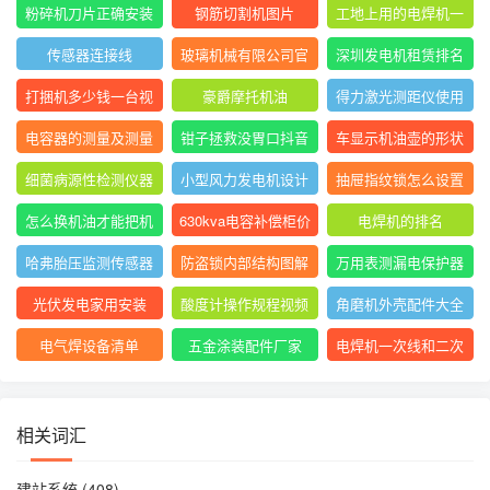
表指针摆动后停止不
大排名
粉碎机刀片正确安装
钢筋切割机图片
工地上用的电焊机一
动
方法图
般是直流还是交流
传感器连接线
玻璃机械有限公司官
深圳发电机租赁排名
网
前十
打捆机多少钱一台视
豪爵摩托机油
得力激光测距仪使用
频
方法
电容器的测量及测量
钳子拯救没胃口抖音
车显示机油壶的形状
结果怎么写
是什么意思
细菌病源性检测仪器
小型风力发电机设计
抽屉指纹锁怎么设置
是什么
与制作
指纹
怎么换机油才能把机
630kva电容补偿柜价
电焊机的排名
油放干净
格
哈弗胎压监测传感器
防盗锁内部结构图解
万用表测漏电保护器
图片
短路怎么回事
光伏发电家用安装
酸度计操作规程视频
角磨机外壳配件大全
电气焊设备清单
五金涂装配件厂家
电焊机一次线和二次
线的长度及接头
相关词汇
建站系统
(408)