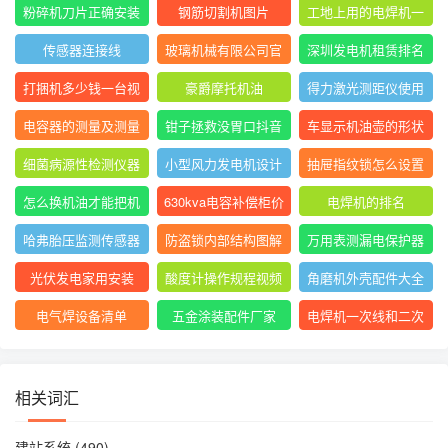
表指针摆动后停止不
大排名
粉碎机刀片正确安装
钢筋切割机图片
工地上用的电焊机一
动
方法图
般是直流还是交流
传感器连接线
玻璃机械有限公司官
深圳发电机租赁排名
网
前十
打捆机多少钱一台视
豪爵摩托机油
得力激光测距仪使用
频
方法
电容器的测量及测量
钳子拯救没胃口抖音
车显示机油壶的形状
结果怎么写
是什么意思
细菌病源性检测仪器
小型风力发电机设计
抽屉指纹锁怎么设置
是什么
与制作
指纹
怎么换机油才能把机
630kva电容补偿柜价
电焊机的排名
油放干净
格
哈弗胎压监测传感器
防盗锁内部结构图解
万用表测漏电保护器
图片
短路怎么回事
光伏发电家用安装
酸度计操作规程视频
角磨机外壳配件大全
电气焊设备清单
五金涂装配件厂家
电焊机一次线和二次
线的长度及接头
相关词汇
建站系统
(490)