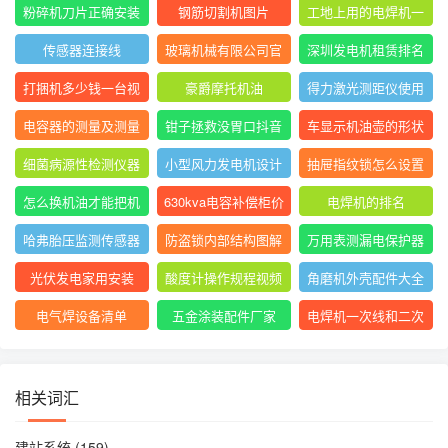
表指针摆动后停止不
大排名
粉碎机刀片正确安装
钢筋切割机图片
工地上用的电焊机一
动
方法图
般是直流还是交流
传感器连接线
玻璃机械有限公司官
深圳发电机租赁排名
网
前十
打捆机多少钱一台视
豪爵摩托机油
得力激光测距仪使用
频
方法
电容器的测量及测量
钳子拯救没胃口抖音
车显示机油壶的形状
结果怎么写
是什么意思
细菌病源性检测仪器
小型风力发电机设计
抽屉指纹锁怎么设置
是什么
与制作
指纹
怎么换机油才能把机
630kva电容补偿柜价
电焊机的排名
油放干净
格
哈弗胎压监测传感器
防盗锁内部结构图解
万用表测漏电保护器
图片
短路怎么回事
光伏发电家用安装
酸度计操作规程视频
角磨机外壳配件大全
电气焊设备清单
五金涂装配件厂家
电焊机一次线和二次
线的长度及接头
相关词汇
建站系统
(159)