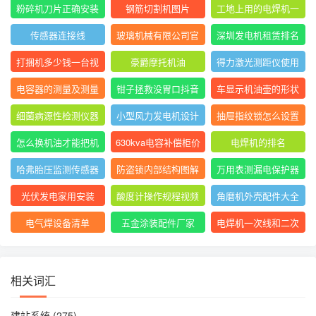
表指针摆动后停止不
大排名
粉碎机刀片正确安装
钢筋切割机图片
工地上用的电焊机一
动
方法图
般是直流还是交流
传感器连接线
玻璃机械有限公司官
深圳发电机租赁排名
网
前十
打捆机多少钱一台视
豪爵摩托机油
得力激光测距仪使用
频
方法
电容器的测量及测量
钳子拯救没胃口抖音
车显示机油壶的形状
结果怎么写
是什么意思
细菌病源性检测仪器
小型风力发电机设计
抽屉指纹锁怎么设置
是什么
与制作
指纹
怎么换机油才能把机
630kva电容补偿柜价
电焊机的排名
油放干净
格
哈弗胎压监测传感器
防盗锁内部结构图解
万用表测漏电保护器
图片
短路怎么回事
光伏发电家用安装
酸度计操作规程视频
角磨机外壳配件大全
电气焊设备清单
五金涂装配件厂家
电焊机一次线和二次
线的长度及接头
相关词汇
建站系统
(275)