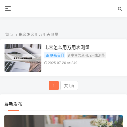
ALC楼板-隔墙板-NALC板-水泥泄爆板-压力板-建材板-郫都区景鑫智构建
材经营部
首页
> 电容怎么用万用表测量
电容怎么用万用表测量
联系我们
# 电容怎么用万用表测量
2025-07-26
249
1
共1页
最新发布