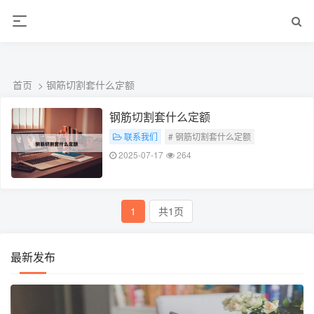
ALC楼板-隔墙板-NALC板-水泥泄爆板-压力板-建材板-郫都区景鑫智构建
材经营部
首页
> 钢筋切割套什么定额
钢筋切割套什么定额
联系我们
# 钢筋切割套什么定额
2025-07-17
264
1
共1页
最新发布