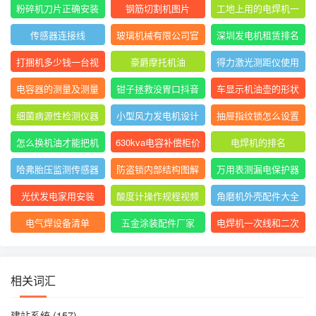
表指针摆动后停止不
大排名
粉碎机刀片正确安装
钢筋切割机图片
工地上用的电焊机一
动
方法图
般是直流还是交流
传感器连接线
玻璃机械有限公司官
深圳发电机租赁排名
网
前十
打捆机多少钱一台视
豪爵摩托机油
得力激光测距仪使用
频
方法
电容器的测量及测量
钳子拯救没胃口抖音
车显示机油壶的形状
结果怎么写
是什么意思
细菌病源性检测仪器
小型风力发电机设计
抽屉指纹锁怎么设置
是什么
与制作
指纹
怎么换机油才能把机
630kva电容补偿柜价
电焊机的排名
油放干净
格
哈弗胎压监测传感器
防盗锁内部结构图解
万用表测漏电保护器
图片
短路怎么回事
光伏发电家用安装
酸度计操作规程视频
角磨机外壳配件大全
电气焊设备清单
五金涂装配件厂家
电焊机一次线和二次
线的长度及接头
相关词汇
建站系统
(157)