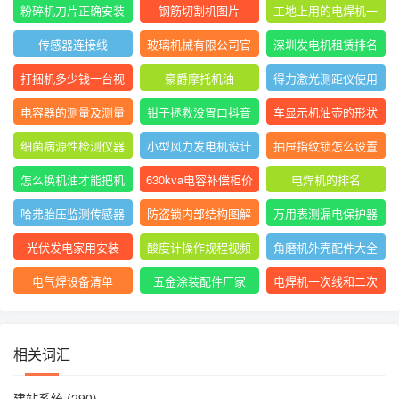
表指针摆动后停止不
大排名
粉碎机刀片正确安装
钢筋切割机图片
工地上用的电焊机一
动
方法图
般是直流还是交流
传感器连接线
玻璃机械有限公司官
深圳发电机租赁排名
网
前十
打捆机多少钱一台视
豪爵摩托机油
得力激光测距仪使用
频
方法
电容器的测量及测量
钳子拯救没胃口抖音
车显示机油壶的形状
结果怎么写
是什么意思
细菌病源性检测仪器
小型风力发电机设计
抽屉指纹锁怎么设置
是什么
与制作
指纹
怎么换机油才能把机
630kva电容补偿柜价
电焊机的排名
油放干净
格
哈弗胎压监测传感器
防盗锁内部结构图解
万用表测漏电保护器
图片
短路怎么回事
光伏发电家用安装
酸度计操作规程视频
角磨机外壳配件大全
电气焊设备清单
五金涂装配件厂家
电焊机一次线和二次
线的长度及接头
相关词汇
建站系统
(290)