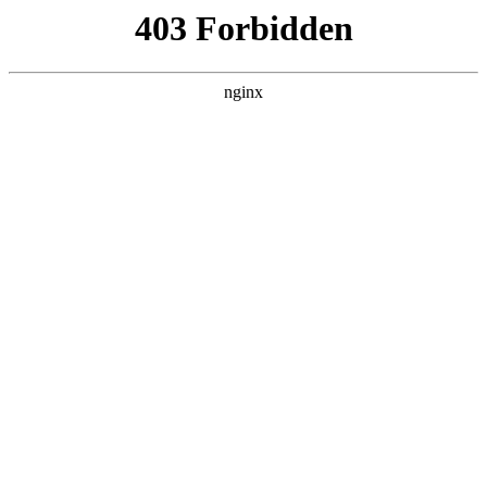
ALC楼板-隔墙板-NALC板-水泥泄爆板-压力板-建材板-郫都区景鑫智构建
材经营部
首页
>
关于我们
> 正文
钢板切割后变形是什么样的
2025-04-30 20:30:11
今天给各位分享钢板切割后变形是什么样的的知识，其中也会
对钢板切割变形原因及预防进行解释，如果能碰巧解决你现在
面临的问题，别忘了关注本站，现在开始吧！
本文目录一览：
1、
16毫米厚的钢板300宽6米长,火焰切割后变形,怎样