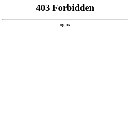
ALC楼板-隔墙板-NALC板-水泥泄爆板-压力板-建材板-郫都区景鑫智构建
材经营部
首页
>
关于我们
> 正文
潜水污水强力切割泵
2025-05-25 12:30:09
今天给各位分享潜水污水强力切割泵的知识，其中也会对潜水
污水强力切割泵的作用进行解释，如果能碰巧解决你现在面临
的问题，别忘了关注本站，现在开始吧！
本文目录一览：
1、
潜水泵有几种