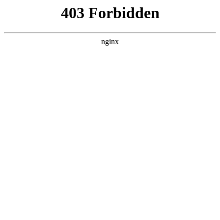
ALC楼板-隔墙板-NALC板-水泥泄爆板-压力板-建材板-郫都区景鑫智构建
材经营部
首页
>
案例展示
> 正文
租用微型发电机
2026-07-08 08:30:17
本篇文章给大家谈谈租用微型发电机，以及租小型发电机怎么
收费对应的知识点，希望对各位有所帮助，不要忘了收藏本站
喔。
本文目录一览：
1、
高端微型迷你发电机多少钱一个带收音机的