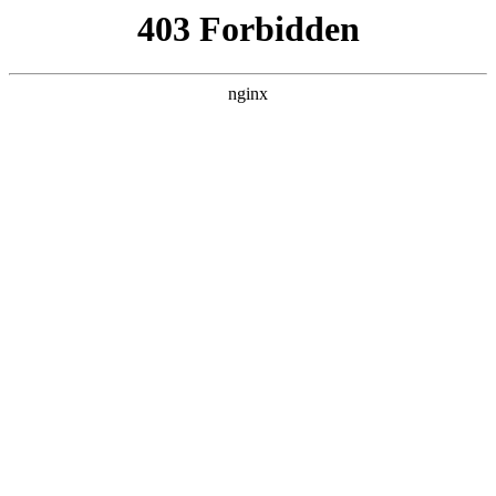
ALC楼板-隔墙板-NALC板-水泥泄爆板-压力板-建材板-郫都区景鑫智构建
材经营部
首页
>
案例展示
> 正文
光伏发电厂家加盟电话
2025-03-20 20:30:09
本篇文章给大家谈谈光伏发电厂家加盟电话，以及光伏发电加
盟哪个牌子好对应的知识点，希望对各位有所帮助，不要忘了
收藏本站喔。
本文目录一览：
1、
加盟小型家用光伏发电行业 ?怎么加盟?