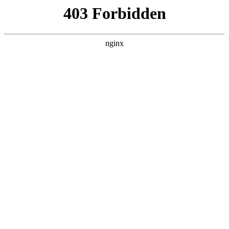
ALC楼板-隔墙板-NALC板-水泥泄爆板-压力板-建材板-郫都区景鑫智构建
材经营部
首页
>
案例展示
> 正文
气泡水平仪原理图
2026-07-03 04:30:12
本篇文章给大家谈谈气泡水平仪原理图，以及气泡水平仪软件
下载对应的知识点，希望对各位有所帮助，不要忘了收藏本站
喔。
本文目录一览：
1、
气泡水平仪检测平面是否水平的依据是什么