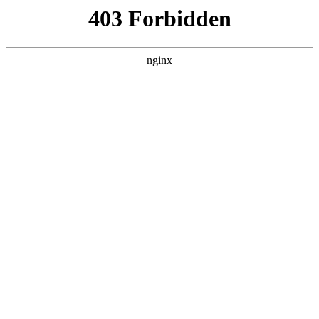
ALC楼板-隔墙板-NALC板-水泥泄爆板-压力板-建材板-郫都区景鑫智构建
材经营部
首页
>
产品展示
> 正文
家用防盗门锁芯怎么更换
2025-03-23 20:30:12
本篇文章给大家谈谈家用防盗门锁芯怎么更换，以及家用防盗
门锁芯怎么拆对应的知识点，希望对各位有所帮助，不要忘了
收藏本站喔。
本文目录一览：
1、
防盗门锁芯怎么换?换个锁芯多少钱?