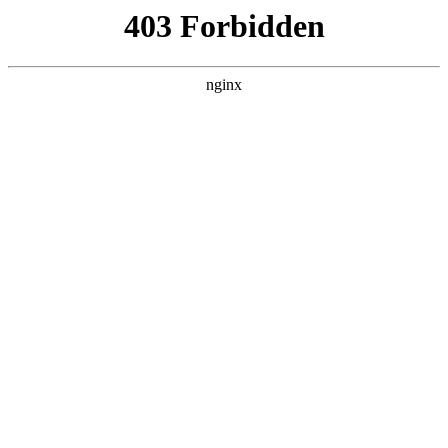
ALC楼板-隔墙板-NALC板-水泥泄爆板-压力板-建材板-郫都区景鑫智构建
材经营部
首页
>
产品展示
> 正文
传感器排名前十的企业
2026-06-19 08:30:19
本篇文章给大家谈谈传感器排名前十的企业，以及传感器行业
公司排名对应的知识点，希望对各位有所帮助，不要忘了收藏
本站喔。
本文目录一览：
1、
国产传感器十大品牌有哪些?