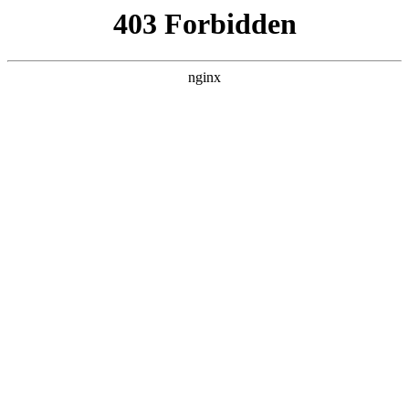
ALC楼板-隔墙板-NALC板-水泥泄爆板-压力板-建材板-郫都区景鑫智构建
材经营部
首页
>
联系我们
> 正文
酸度计算公式是什么
2025-04-01 16:30:13
本篇文章给大家谈谈酸度计算公式是什么，以及酸度的计算公
式是什么啊?对应的知识点，希望对各位有所帮助，不要忘了收
藏本站喔。
本文目录一览：
1、
滴定酸度计算公式