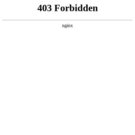
ALC楼板-隔墙板-NALC板-水泥泄爆板-压力板-建材板-郫都区景鑫智构建
材经营部
首页
>
新闻资讯
> 正文
二手压滤机价格表
2026-06-06 16:30:17
本篇文章给大家谈谈二手压滤机价格表，以及二手压滤机价格
表大全对应的知识点，希望对各位有所帮助，不要忘了收藏本
站喔。
本文目录一览：
1、
二手厢式压滤机型号,全自动板框压滤机