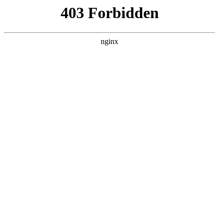
ALC楼板-隔墙板-NALC板-水泥泄爆板-压力板-建材板-郫都区景鑫智构建
材经营部
首页
>
行业动态
> 正文
压滤机入料泵拆开视频
2026-06-06 12:30:19
本篇文章给大家谈谈压滤机入料泵拆开视频，以及压滤机入料
泵结构图对应的知识点，希望对各位有所帮助，不要忘了收藏
本站喔。
本文目录一览：
1、
压滤机入料泵怎么调节间隙