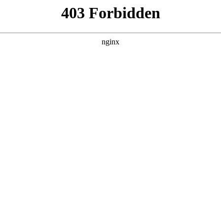
建材经营部
产品展示
新闻资讯
案例展示
行业动态
联系我
发电有什么好处发展前景如何?对应的知识点，希望对各位有所