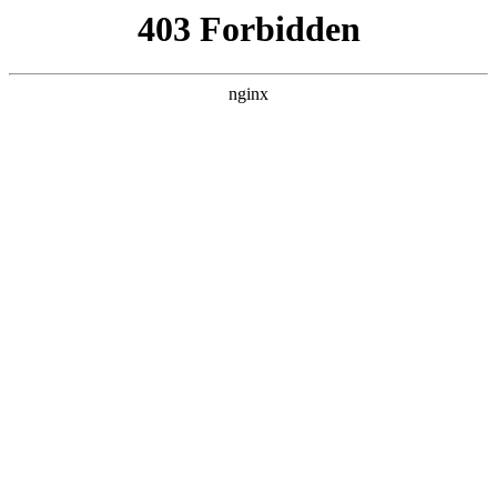
ALC楼板-隔墙板-NALC板-水泥泄爆板-压力板-建材板-郫都区景鑫智构建
材经营部
首页
>
案例展示
> 正文
家具五金配件品牌排行前十名
2026-05-10 08:30:16
今天给各位分享家具五金配件品牌排行前十名的知识，其中也
会对家具五金配件有哪些产品进行解释，如果能碰巧解决你现
在面临的问题，别忘了关注本站，现在开始吧！
本文目录一览：
1、
五金配件品牌十大排名