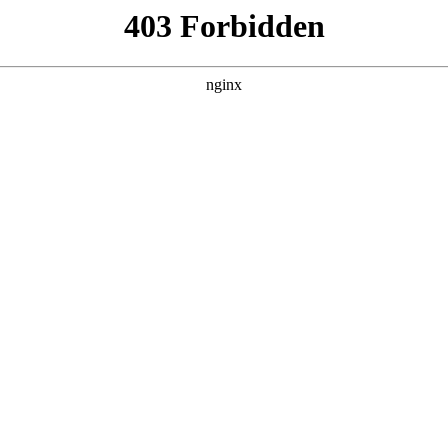
建材经营部
产品展示
新闻资讯
案例展示
行业动态
联系我
其中也会对二相潜水泵电容接线视频讲解进行解释，如果能碰巧
吧！