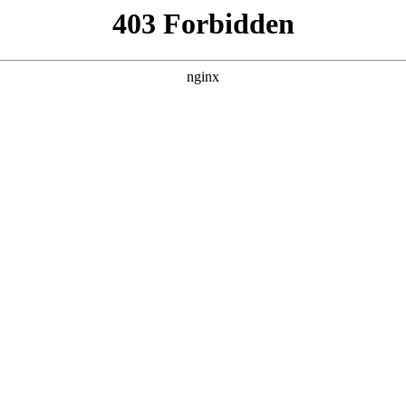
建材经营部
产品展示
新闻资讯
案例展示
行业动态
联系我
中也会对发电机型号规格及功率及参数进行解释，如果能碰巧解
！