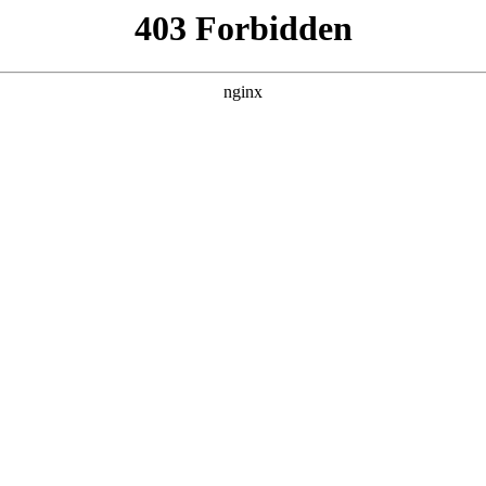
建材经营部
产品展示
新闻资讯
案例展示
行业动态
联系我
识，其中也会对phs25型酸度计校准进行解释，如果能碰巧解决