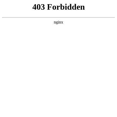
ALC楼板-隔墙板-NALC板-水泥泄爆板-压力板-建材板-郫都区景鑫智构建
材经营部
首页
>
联系我们
> 正文
电感器的作用
2026-03-05 00:30:15
本篇文章给大家谈谈电感器的作用，以及电感是什么对应的知
识点，希望对各位有所帮助，不要忘了收藏本站喔。
本文目录一览：
1、
“电抗器”是电感器吗?