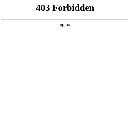
ALC楼板-隔墙板-NALC板-水泥泄爆板-压力板-建材板-郫都区景鑫智构建
材经营部
首页
>
案例展示
> 正文
手机摄像头传感器尺寸越大越好吗
2026-02-18 16:30:13
今天给各位分享手机摄像头传感器尺寸越大越好吗的知识，其
中也会对手机摄像传感器 多大进行解释，如果能碰巧解决你现
在面临的问题，别忘了关注本站，现在开始吧！
本文目录一览：
1、
摄像头图像传感器1/2.5,1/2.8哪个好