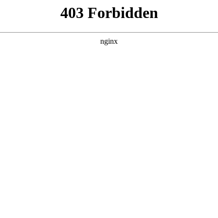
建材经营部
产品展示
新闻资讯
案例展示
行业动态
联系我
其中也会对板框压滤机滤板安装视频进行解释，如果能碰巧解决