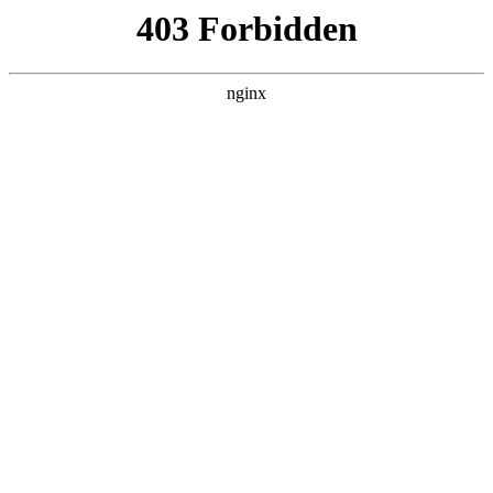
ALC楼板-隔墙板-NALC板-水泥泄爆板-压力板-建材板-郫都区景鑫智构建
材经营部
首页
>
联系我们
> 正文
湖南耐腐蚀磁力泵推荐厂家
2025-05-08 16:30:08
本篇文章给大家谈谈湖南耐腐蚀磁力泵推荐厂家，以及耐酸磁
力泵厂家对应的知识点，希望对各位有所帮助，不要忘了收藏
本站喔。
本文目录一览：
1、
耐腐蚀磁力泵如何选择?怎么选择自己适合的