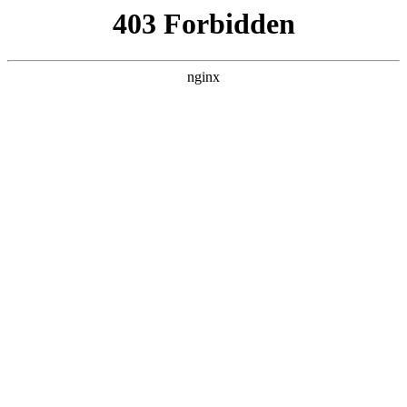
ALC楼板-隔墙板-NALC板-水泥泄爆板-压力板-建材板-郫都区景鑫智构建
材经营部
首页
>
新闻资讯
> 正文
机油加进水箱怎么办
2025-12-18 20:30:13
本篇文章给大家谈谈机油加进水箱怎么办，以及机油加入水箱
会怎样对应的知识点，希望对各位有所帮助，不要忘了收藏本
站喔。
本文目录一览：
1、
发动机水箱进机油怎么回事