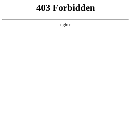
ALC楼板-隔墙板-NALC板-水泥泄爆板-压力板-建材板-郫都区景鑫智构建
材经营部
首页
>
联系我们
> 正文
威海发电机出租
2025-12-18 16:30:15
今天给各位分享威海发电机出租的知识，其中也会对威海柴油
发电机出租进行解释，如果能碰巧解决你现在面临的问题，别
忘了关注本站，现在开始吧！
本文目录一览：
1、
厦门同安岳口小学下午几点放学啊