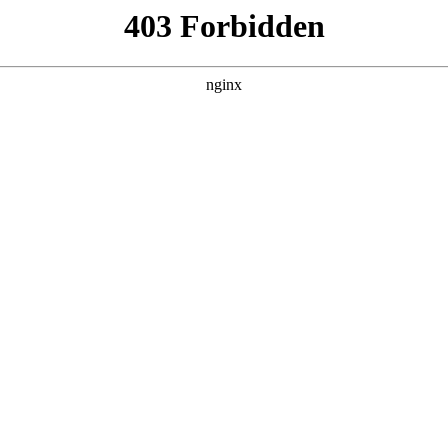
建材经营部
产品展示
新闻资讯
案例展示
行业动态
联系我
及传感器原理及应用第四版电子书对应的知识点，希望对各位有