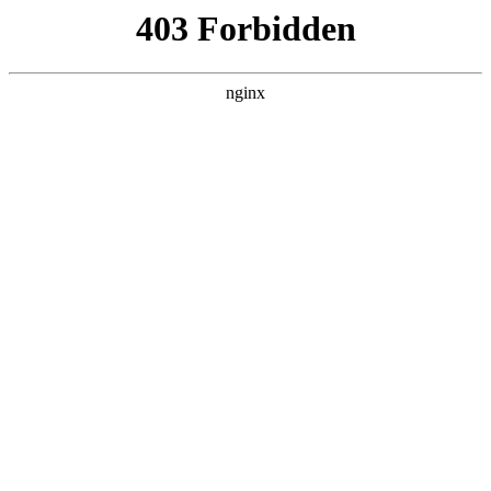
ALC楼板-隔墙板-NALC板-水泥泄爆板-压力板-建材板-郫都区景鑫智构建
材经营部
首页
>
关于我们
> 正文
传感器与检测技术电子版课本
2025-03-17 00:30:15
今天给各位分享传感器与检测技术电子版课本的知识，其中也
会对传感器与检测技术电子书进行解释，如果能碰巧解决你现
在面临的问题，别忘了关注本站，现在开始吧！
本文目录一览：
1、
传感器与检测技术的内容简介