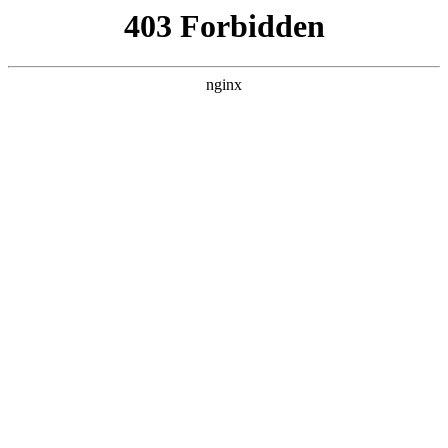
ALC楼板-隔墙板-NALC板-水泥泄爆板-压力板-建材板-郫都区景鑫智构建
材经营部
首页
>
案例展示
> 正文
怎么换机油才能把机油放干净
2025-03-06 08:30:09
本篇文章给大家谈谈怎么换机油才能把机油放干净，以及机油
换油方式对应的知识点，希望对各位有所帮助，不要忘了收藏
本站喔。
本文目录一览：
1、
怎么换机油才能把机油放干净?