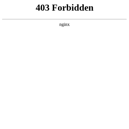
ALC楼板-隔墙板-NALC板-水泥泄爆板-压力板-建材板-郫都区景鑫智构建
材经营部
首页
>
新闻资讯
> 正文
万用表怎么测12v电流
2025-11-24 20:30:20
本篇文章给大家谈谈万用表怎么测12v电流，以及万用表怎么测
12v电流多少对应的知识点，希望对各位有所帮助，不要忘了收
藏本站喔。
本文目录一览：
1、
12v的变压器万用表如何测量它的电流是多少?